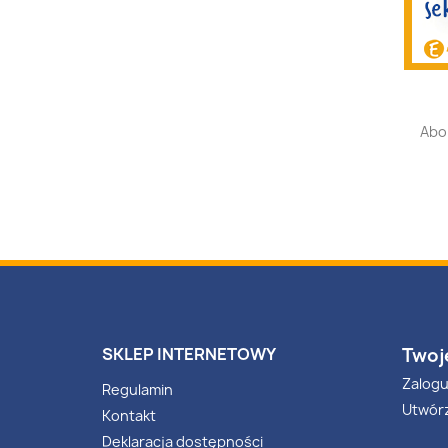
czytnika
ekranu;
Naciśnij
klawisze
Control-
F10,
aby
Abo
otworzyć
menu
ułatwień
dostępu.
SKLEP INTERNETOWY
Twoj
Zalogu
Regulamin
Utwór
Kontakt
Deklaracja dostępności