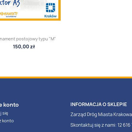
nament postojowy typu "M"
150,00 zł
e konto
INFORMACJA O SKLEPIE
j się
Zarząd Dróg Miasta Krakowa
z konto
Skontaktuj się z nami: 12 616 