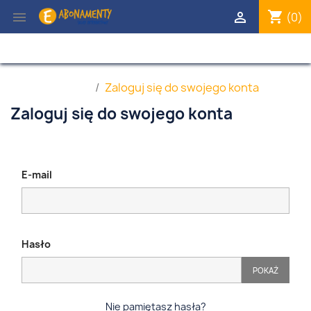
Uwaga:
shopping_cart


(0)
Ta
strona
internetowa
zawiera
system
Strona główna
Zaloguj się do swojego konta
ułatwień
dostępu.
Zaloguj się do swojego konta
E-mail
Hasło
POKAŻ
Nie pamiętasz hasła?